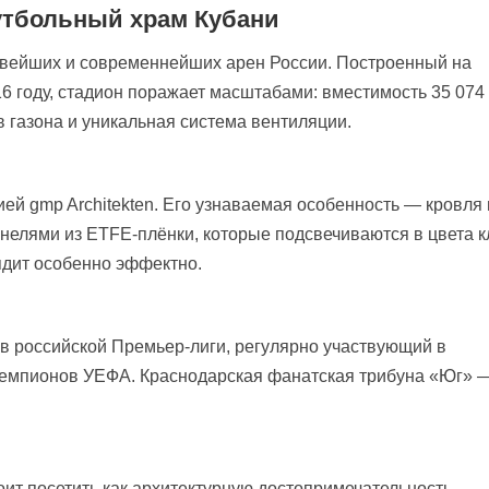
утбольный храм Кубани
ивейших и современнейших арен России. Построенный на
16 году, стадион поражает масштабами: вместимость 35 074
в газона и уникальная система вентиляции.
й gmp Architekten. Его узнаваемая особенность — кровля 
нелями из ETFE-плёнки, которые подсвечиваются в цвета к
ядит особенно эффектно.
в российской Премьер-лиги, регулярно участвующий в
 чемпионов УЕФА. Краснодарская фанатская трибуна «Юг» 
ит посетить как архитектурную достопримечательность.